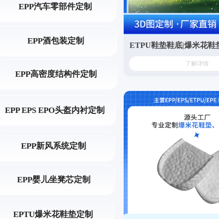
EPP汽车零部件定制
EPP酒包装定制
ETPU鞋垫鞋底|爆米花鞋
垫
了解详情
EPP高密度结构件定制
EPP EPS EPO头盔内衬定制
EPP新风系统定制
EPP婴儿坐凳芯定制
EPTU爆米花鞋垫定制