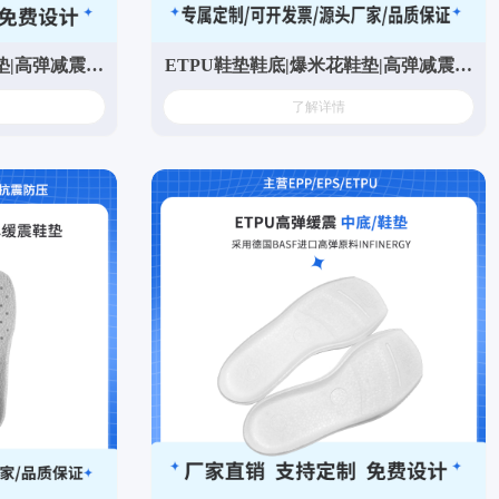
垫|高弹减震鞋
ETPU鞋垫鞋底|爆米花鞋垫|高弹减震鞋
垫
了解详情