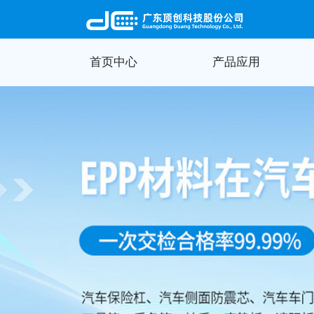
首页中心
产品应用