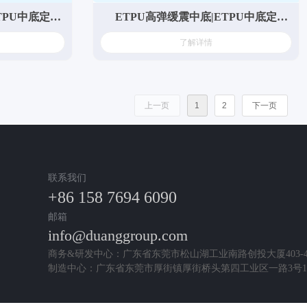
TPU中底定
ETPU高弹缓震中底|ETPU中底定
PU中底生产厂家
制|ETPU产品定制|ETPU中底生产厂家
了解详情
上一页
1
2
下一页
联系我们
+86 158 7694 6090
邮箱
info@duanggroup.com
商务&研发中心：广东省东莞市松山湖工业南路创投大厦403-4
制造中心：广东省东莞市厚街镇厚街桥头第四工业区一路3号1