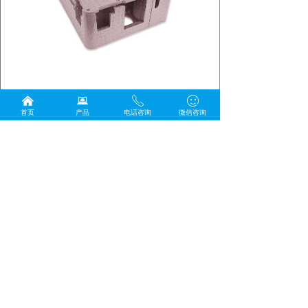
낀
뀵
ꂅ
ꂑ
首页
产品
电话咨询
微信咨询