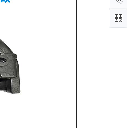
ꀥ
15876946090
微信二维码