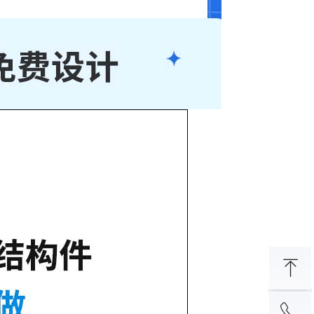
ꁸ
ꂅ
回到顶部