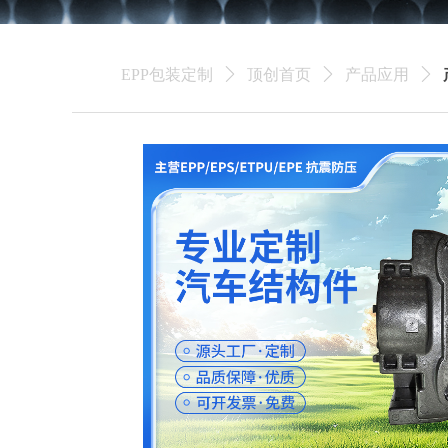
EPP包装定制
ꄲ
顶创首页
ꄲ
产品应用
ꄲ